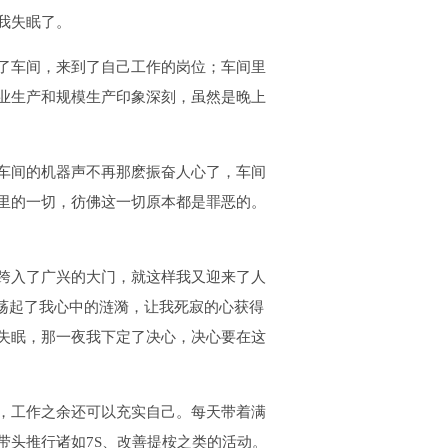
我失眠了。
了车间，来到了自己工作的岗位；车间里
业生产和规模生产印象深刻，虽然是晚上
车间的机器声不再那麽振奋人心了，车间
里的一切，彷佛这一切原本都是罪恶的。
跨入了广兴的大门，就这样我又迎来了人
们荡起了我心中的涟漪，让我死寂的心获得
失眠，那一夜我下定了决心，决心要在这
，工作之余还可以充实自己。每天带着满
带头推行诸如7S、改善提桉之类的活动。