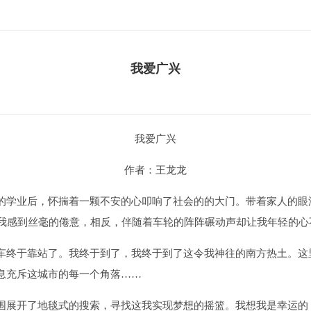
我爱广兴
我爱广兴
作者：王龙龙
学业后，怀揣着一颗不安的心叩响了社会的的大门。带着家人的眼
使我感到丝毫的倦意，相反，伴随着车轮的阵阵碾动声却让我年轻的
终于靠站了。我终于到了，我终于到了这令我神往的南方热土。这
息充斥这城市的每一个角落……
展开了地毯式的搜索，寻找这我实现梦想的摇篮。我想我是幸运的