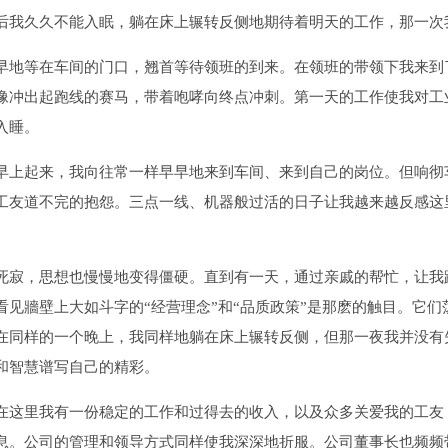
后我久久不能入眠，躺在床上辗转反侧地期待着明天的工作，那一次
地等在车间的门口，翘首等待领班的到来。在领班的带领下我来到
像冲出起跑线的赛马，带着咆哮向终点冲刺。第一天的工作使我对工
入睡。
上起来，我向往常一样早早地来到车间、来到自己的岗位。但响彻
工友道不完的抱怨。三点一线、机器般过活的日子让我越来越反感这
寂，思想也慢慢地变得僵硬。直到有一天，通过亲戚的帮忙，让我
看见牆壁上大如斗字的“经营理念”和“品质政策”是那麽的触目。它
在同样的一个晚上，我同样地躺在床上辗转反侧，但那一夜我并没有
和智慧谱写自己的精彩。
这里我有一份稳定的工作和过得去的收入，以及众多关爱我的工友
息。公司的管理和领导方式同样使我深深地折服。公司董事长也频频